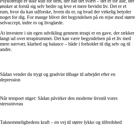
Psykoterapi er ikke kun for dem, der har det svært – det er for alle, der
ønsker at forstå sig selv bedre og leve et mere bevidst liv. Det er et
rum, hvor du kan udforske, hvem du er, og hvad der virkelig betyder
noget for dig. For mange bliver det begyndelsen på en rejse mod større
selvaccept, indre ro og livsglæde.
At investere i sin egen udvikling gennem terapi er en gave, der rækker
langt ud over terapirummet. Det kan være begyndelsen på et liv med
mere nærvær, klarhed og balance – både i forholdet til dig selv og til
andre.
Sådan vender du trygt og gradvist tilbage til arbejdet efter en
depression
Når tempoet stiger: Sådan påvirker den moderne livsstil vores
stressniveau
Taknemmelighedens kraft – en vej til større lykke og tilfredshed