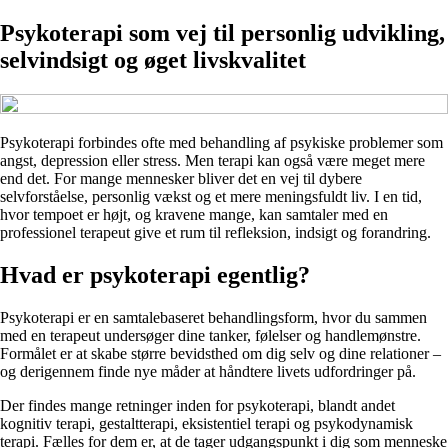
Psykoterapi som vej til personlig udvikling,
selvindsigt og øget livskvalitet
Psykoterapi forbindes ofte med behandling af psykiske problemer som
angst, depression eller stress. Men terapi kan også være meget mere
end det. For mange mennesker bliver det en vej til dybere
selvforståelse, personlig vækst og et mere meningsfuldt liv. I en tid,
hvor tempoet er højt, og kravene mange, kan samtaler med en
professionel terapeut give et rum til refleksion, indsigt og forandring.
Hvad er psykoterapi egentlig?
Psykoterapi er en samtalebaseret behandlingsform, hvor du sammen
med en terapeut undersøger dine tanker, følelser og handlemønstre.
Formålet er at skabe større bevidsthed om dig selv og dine relationer –
og derigennem finde nye måder at håndtere livets udfordringer på.
Der findes mange retninger inden for psykoterapi, blandt andet
kognitiv terapi, gestaltterapi, eksistentiel terapi og psykodynamisk
terapi. Fælles for dem er, at de tager udgangspunkt i dig som menneske