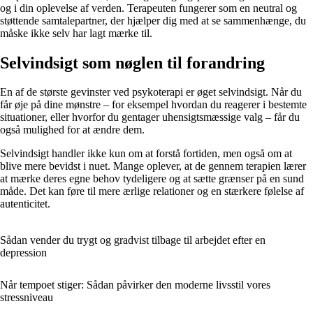
og i din oplevelse af verden. Terapeuten fungerer som en neutral og
støttende samtalepartner, der hjælper dig med at se sammenhænge, du
måske ikke selv har lagt mærke til.
Selvindsigt som nøglen til forandring
En af de største gevinster ved psykoterapi er øget selvindsigt. Når du
får øje på dine mønstre – for eksempel hvordan du reagerer i bestemte
situationer, eller hvorfor du gentager uhensigtsmæssige valg – får du
også mulighed for at ændre dem.
Selvindsigt handler ikke kun om at forstå fortiden, men også om at
blive mere bevidst i nuet. Mange oplever, at de gennem terapien lærer
at mærke deres egne behov tydeligere og at sætte grænser på en sund
måde. Det kan føre til mere ærlige relationer og en stærkere følelse af
autenticitet.
Sådan vender du trygt og gradvist tilbage til arbejdet efter en
depression
Når tempoet stiger: Sådan påvirker den moderne livsstil vores
stressniveau