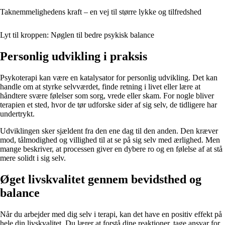
Taknemmelighedens kraft – en vej til større lykke og tilfredshed
Lyt til kroppen: Nøglen til bedre psykisk balance
Personlig udvikling i praksis
Psykoterapi kan være en katalysator for personlig udvikling. Det kan
handle om at styrke selvværdet, finde retning i livet eller lære at
håndtere svære følelser som sorg, vrede eller skam. For nogle bliver
terapien et sted, hvor de tør udforske sider af sig selv, de tidligere har
undertrykt.
Udviklingen sker sjældent fra den ene dag til den anden. Den kræver
mod, tålmodighed og villighed til at se på sig selv med ærlighed. Men
mange beskriver, at processen giver en dybere ro og en følelse af at stå
mere solidt i sig selv.
Øget livskvalitet gennem bevidsthed og
balance
Når du arbejder med dig selv i terapi, kan det have en positiv effekt på
hele din livskvalitet. Du lærer at forstå dine reaktioner, tage ansvar for