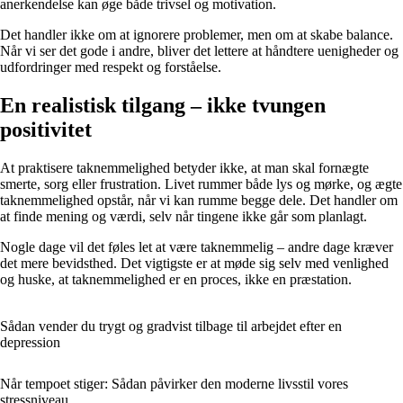
anerkendelse kan øge både trivsel og motivation.
Det handler ikke om at ignorere problemer, men om at skabe balance.
Når vi ser det gode i andre, bliver det lettere at håndtere uenigheder og
udfordringer med respekt og forståelse.
En realistisk tilgang – ikke tvungen
positivitet
At praktisere taknemmelighed betyder ikke, at man skal fornægte
smerte, sorg eller frustration. Livet rummer både lys og mørke, og ægte
taknemmelighed opstår, når vi kan rumme begge dele. Det handler om
at finde mening og værdi, selv når tingene ikke går som planlagt.
Nogle dage vil det føles let at være taknemmelig – andre dage kræver
det mere bevidsthed. Det vigtigste er at møde sig selv med venlighed
og huske, at taknemmelighed er en proces, ikke en præstation.
Sådan vender du trygt og gradvist tilbage til arbejdet efter en
depression
Når tempoet stiger: Sådan påvirker den moderne livsstil vores
stressniveau