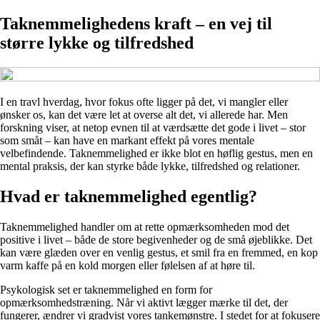
Taknemmelighedens kraft – en vej til
større lykke og tilfredshed
I en travl hverdag, hvor fokus ofte ligger på det, vi mangler eller
ønsker os, kan det være let at overse alt det, vi allerede har. Men
forskning viser, at netop evnen til at værdsætte det gode i livet – stor
som småt – kan have en markant effekt på vores mentale
velbefindende. Taknemmelighed er ikke blot en høflig gestus, men en
mental praksis, der kan styrke både lykke, tilfredshed og relationer.
Hvad er taknemmelighed egentlig?
Taknemmelighed handler om at rette opmærksomheden mod det
positive i livet – både de store begivenheder og de små øjeblikke. Det
kan være glæden over en venlig gestus, et smil fra en fremmed, en kop
varm kaffe på en kold morgen eller følelsen af at høre til.
Psykologisk set er taknemmelighed en form for
opmærksomhedstræning. Når vi aktivt lægger mærke til det, der
fungerer, ændrer vi gradvist vores tankemønstre. I stedet for at fokusere