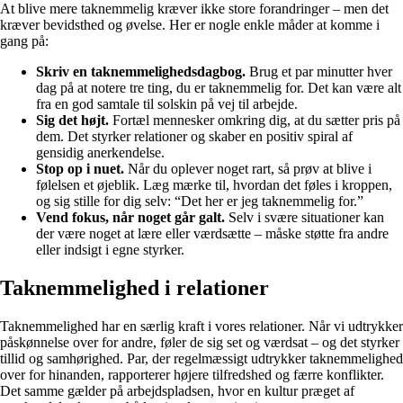
At blive mere taknemmelig kræver ikke store forandringer – men det
kræver bevidsthed og øvelse. Her er nogle enkle måder at komme i
gang på:
Skriv en taknemmelighedsdagbog.
Brug et par minutter hver
dag på at notere tre ting, du er taknemmelig for. Det kan være alt
fra en god samtale til solskin på vej til arbejde.
Sig det højt.
Fortæl mennesker omkring dig, at du sætter pris på
dem. Det styrker relationer og skaber en positiv spiral af
gensidig anerkendelse.
Stop op i nuet.
Når du oplever noget rart, så prøv at blive i
følelsen et øjeblik. Læg mærke til, hvordan det føles i kroppen,
og sig stille for dig selv: “Det her er jeg taknemmelig for.”
Vend fokus, når noget går galt.
Selv i svære situationer kan
der være noget at lære eller værdsætte – måske støtte fra andre
eller indsigt i egne styrker.
Taknemmelighed i relationer
Taknemmelighed har en særlig kraft i vores relationer. Når vi udtrykker
påskønnelse over for andre, føler de sig set og værdsat – og det styrker
tillid og samhørighed. Par, der regelmæssigt udtrykker taknemmelighed
over for hinanden, rapporterer højere tilfredshed og færre konflikter.
Det samme gælder på arbejdspladsen, hvor en kultur præget af