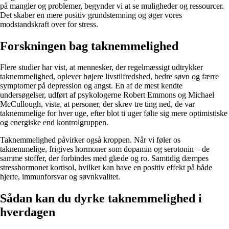
på mangler og problemer, begynder vi at se muligheder og ressourcer.
Det skaber en mere positiv grundstemning og øger vores
modstandskraft over for stress.
Forskningen bag taknemmelighed
Flere studier har vist, at mennesker, der regelmæssigt udtrykker
taknemmelighed, oplever højere livstilfredshed, bedre søvn og færre
symptomer på depression og angst. En af de mest kendte
undersøgelser, udført af psykologerne Robert Emmons og Michael
McCullough, viste, at personer, der skrev tre ting ned, de var
taknemmelige for hver uge, efter blot ti uger følte sig mere optimistiske
og energiske end kontrolgruppen.
Taknemmelighed påvirker også kroppen. Når vi føler os
taknemmelige, frigives hormoner som dopamin og serotonin – de
samme stoffer, der forbindes med glæde og ro. Samtidig dæmpes
stresshormonet kortisol, hvilket kan have en positiv effekt på både
hjerte, immunforsvar og søvnkvalitet.
Sådan kan du dyrke taknemmelighed i
hverdagen