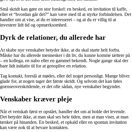
Små skridt kan gøre en stor forskel: en besked, en invitation til kaffe,
eller et “hvordan går det?” kan være med til at styrke forbindelsen. Det
handler om at vise, at du er interesseret – og at du er villig til at
investere lidt tid og opmærksomhed.
Dyrk de relationer, du allerede har
At skabe nye venskaber betyder ikke, at du skal starte helt forfra.
Måske har du allerede mennesker i dit liv, du kunne komme tættere på
– en kollega, en nabo eller en gammel bekendt. Nogle gange skal der
bare lidt initiativ til for at genoplive en relation.
Tag kontakt, foreslå at mødes, eller del noget personligt. Mange bliver
glade for, at nogen tager det første skridt. Og selvom det kan føles
grænseoverskridende, er det ofte sådan, nye venskaber begynder.
Venskaber kræver pleje
Når et venskab først er opstået, handler det om at holde det levende.
Det betyder ikke, at man skal ses hele tiden, men at man viser, at man
tænker på hinanden. En besked, et opkald eller en spontan invitation
kan være nok til at bevare kontakten.