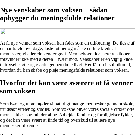
Nye venskaber som voksen – sådan
opbygger du meningsfulde relationer
At få nye venner som voksen kan føles som en udfordring. De fleste af
os har travle hverdage, faste rutiner og måske en lille kreds af
mennesker, vi allerede kender godt. Men behovet for nære relationer
forsvinder ikke med alderen – tværtimod. Venskaber er en vigtig kilde
til trivsel, støtte og glæde gennem hele livet. Her får du inspiration til,
hvordan du kan skabe og pleje meningsfulde relationer som voksen.
Hvorfor det kan være sværere at få venner
som voksen
Som børn og unge møder vi naturligt mange mennesker gennem skole,
fritidsaktiviteter og studier. Som voksne bliver vores sociale cirkler ofte
mere stabile – og mindre åbne. Arbejde, familie og forpligtelser fylder,
og det kan være svært at finde tid og overskud til at lære nye
mennesker at kende.