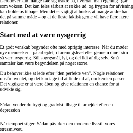
Derudover kan mange føle sig usikre på, hvordan man egentlig “gør”
som voksen. Det kan føles sårbart at række ud, og frygten for afvisning
kan holde os tilbage. Men det er vigtigt at huske, at mange andre har
det på samme måde – og at de fleste faktisk gerne vil have flere nære
relationer.
Start med at være nysgerrig
Et godt venskab begynder ofte med oprigtig interesse. Når du møder
nye mennesker – på arbejdet, i foreningslivet eller gennem dine børn –
så vær nysgerrig. Stil spørgsmål, lyt, og del lidt af dig selv. Små
samtaler kan være begyndelsen på noget større.
Du behøver ikke at lede efter “den perfekte ven”. Nogle relationer
opstår uventet, og det kan tage tid at finde ud af, om kemien passer.
Det vigtigste er at være åben og give relationen en chance for at
udvikle sig.
Sådan vender du trygt og gradvist tilbage til arbejdet efter en
depression
Når tempoet stiger: Sådan påvirker den moderne livsstil vores
stressniveau