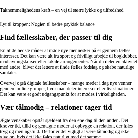
Taknemmelighedens kraft – en vej til større lykke og tilfredshed
Lyt til kroppen: Nøglen til bedre psykisk balance
Find fællesskaber, der passer til dig
En af de bedste måder at møde nye mennesker på er gennem fælles
interesser. Det kan være alt fra sport og frivilligt arbejde til bogklubber,
madlavningskurser eller lokale arrangementer. Når du deler en aktivitet
med andre, bliver det lettere at finde fælles fodslag og skabe naturlige
samtaler.
Overvej også digitale fællesskaber – mange møder i dag nye venner
gennem online grupper, hvor man deler interesser eller livssituationer.
Det kan være et godt udgangspunkt for at mødes i virkeligheden.
Vær tålmodig – relationer tager tid
Ægte venskaber opstår sjældent fra den ene dag til den anden. Det
kræver tid, tillid og gentagne møder at opbygge en relation, der føles
tryg og meningsfuld. Derfor er det vigtigt at være tålmodig og ikke
give op, hvis det ikke føles naturligt med det samme.