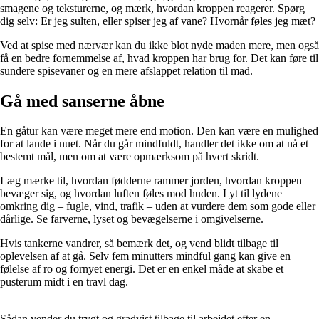
smagene og teksturerne, og mærk, hvordan kroppen reagerer. Spørg
dig selv: Er jeg sulten, eller spiser jeg af vane? Hvornår føles jeg mæt?
Ved at spise med nærvær kan du ikke blot nyde maden mere, men også
få en bedre fornemmelse af, hvad kroppen har brug for. Det kan føre til
sundere spisevaner og en mere afslappet relation til mad.
Gå med sanserne åbne
En gåtur kan være meget mere end motion. Den kan være en mulighed
for at lande i nuet. Når du går mindfuldt, handler det ikke om at nå et
bestemt mål, men om at være opmærksom på hvert skridt.
Læg mærke til, hvordan fødderne rammer jorden, hvordan kroppen
bevæger sig, og hvordan luften føles mod huden. Lyt til lydene
omkring dig – fugle, vind, trafik – uden at vurdere dem som gode eller
dårlige. Se farverne, lyset og bevægelserne i omgivelserne.
Hvis tankerne vandrer, så bemærk det, og vend blidt tilbage til
oplevelsen af at gå. Selv fem minutters mindful gang kan give en
følelse af ro og fornyet energi. Det er en enkel måde at skabe et
pusterum midt i en travl dag.
Sådan vender du trygt og gradvist tilbage til arbejdet efter en