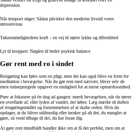
depression
Når tempoet stiger: Sådan påvirker den moderne livsstil vores
stressniveau
Taknemmelighedens kraft – en vej til større lykke og tilfredshed
Lyt til kroppen: Nøglen til bedre psykisk balance
Gør rent med ro i sindet
Rengøring kan føles som en pligt, men det kan også blive en form for
meditation i bevægelse. Når du gør rent med nærvær, bliver selv de
mest rutineprægede opgaver en mulighed for at træne opmærksomhed.
Prøv at fokusere på én ting ad gangen: mærk bevægelsen, når du tørrer
en overflade af, eller lyden af vandet, der løber. Læg mærke til duften
af rengøringsmidlet og fornemmelsen af at skabe orden. Hvis du
opdager, at du bliver utålmodig eller tænker på alt det, du mangler at
gøre, så vend tilbage til det, du har foran dig.
At gøre rent mindfuldt handler ikke om at få det perfekt, men om at