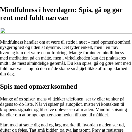
Mindfulness i hverdagen: Spis, gå og gør
rent med fuldt nærvær
Mindfulness handler om at være til stede i nuet – med opmærksomhed,
nysgerrighed og uden at dømme. Det lyder enkelt, men i en travl
hverdag kan det være en udfordring. Mange forbinder mindfulness
med meditation på en måtte, men i virkeligheden kan det praktiseres
midt i de mest almindelige gøremål. Du kan spise, gå og gøre rent med
fuldt nærvær – og på den måde skabe små øjeblikke af ro og klarhed i
din dag.
Spis med opmærksomhed
Mange af os spiser, mens vi tjekker telefonen, ser tv eller tænker på
dagens to-do-liste. Når vi spiser på autopilot, mister vi kontakten til
kroppens signaler og til selve oplevelsen af maden. Mindful spisning
handler om at bringe opmærksomheden tilbage til måltidet.
Start med at sætte dig ned og læg mærke til, hvordan maden ser ud,
dufter og føles. Tag små bidder, og tyg langsomt. Prøv at registrere