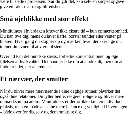
være til stede i processen. Når du gør det, kan selv en simpel opgave
give en følelse af ro og tilfredshed.
Små øjeblikke med stor effekt
Mindfulness i hverdagen kræver ikke ekstra tid – kun opmærksomhed.
Du kan øve dig, mens du laver kaffe, børster tænder eller venter på
bussen. Hver gang du stopper op og mærker, hvad der sker lige nu,
træner du evnen til at være til stede.
Over tid kan det mindske stress, forbedre koncentrationen og øge
følelsen af livskvalitet. Det handler ikke om at ændre alt, men om at
finde ro i det, der allerede er.
Et nærvær, der smitter
Når du bliver mere nærværende i dine daglige rutiner, påvirker det
også dine relationer. Du lytter bedre, reagerer roligere og bliver mere
opmærksom på andre. Mindfulness er derfor ikke kun en individuel
praksis, men en måde at skabe mere balance og venlighed i hverdagen
– både over for dig selv og dem omkring dig.